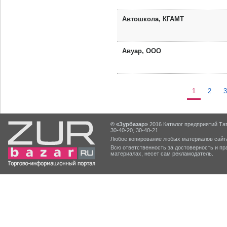
Автошкола, КГАМТ
Авуар, ООО
1
2
3
© «Зурбазар»
2016 Каталог предприятий Тат
30-40-20, 30-40-21
Любое копирование любых материалов сайта
Всю ответственность за достоверность и 
материалах, несет сам рекламодатель.