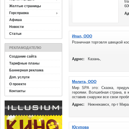
tr
60
Желтые страницы
Горсправка
Ад
Афиша
Новости
Статьи
Ипал, ООО
Розничная торговля швецкой кос
РЕКЛАМОДАТЕЛЮ
Создание сайта
Адрес:
Казань,
Тарифные планы
Баннерная реклама
Доп. услуги
Мелита, ООО
О проекте
Мир SPA это: Сказка, приду
Контакты
героями. Волшебная страна, в 
оставив снаружи все свои пробл
Адрес:
Нижнекамск, пр-т Мира
Юсупова