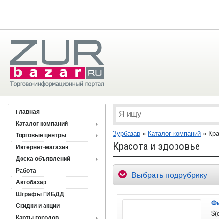
Главная
Каталог компаний
Зурбазар
»
Каталог компаний
»
Кра
Торговые центры
Красота и здоровье
Интернет-магазин
Доска объявлений
Работа
Выбрать подрубрику
Автобазар
Штрафы ГИБДД
Фи
Скидки и акции
$(
Карты городов