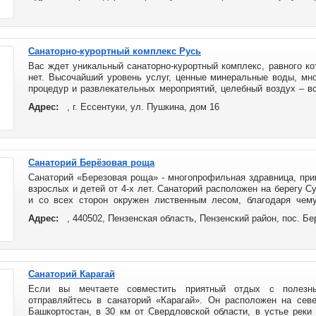
Санаторно-курортный комплекс Русь
Вас ждет уникальный санаторно-курортный комплекс, равного ко
нет. Высочайший уровень услуг, ценные минеральные воды, мн
процедур и развлекательных мероприятий, целебный воздух – в
сможете насладиться именно здесь. Если вашему ребёнку больше
Адрес:
, г. Ессентуки, ул. Пушкина, дом 16
приехать всей семьей.
Санаторий Берёзовая роща
Санаторий «Березовая роща» - многопрофильная здравница, пр
взрослых и детей от 4-х лет. Санаторий расположен на берегу 
и со всех сторон окружен лиственным лесом, благодаря чему
чистый. Умеренно континентальный климат делает пребывание в
Адрес:
, 440502, Пензенская область, Пензенский район, пос. Б
комфортным в любое время года для людей всех возрастов.
Санаторий Карагай
Если вы мечтаете совместить приятный отдых с полезн
отправляйтесь в санаторий «Карагай». Он расположен на севе
Башкортостан, в 30 км от Свердловской области, в устье реки 