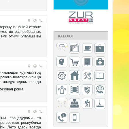
торому в нашей стране
ожество разнообразных
семи этими благами вы
КАТАЛОГ
 1 года, то вы можете
инимающая круглый год
Сурского водохранилища
 воздух здесь всегда
 санатории приятным и
ерезовая роща
ыми процедурами, то
ро-востоке республики
Ик. Лето здесь всегда