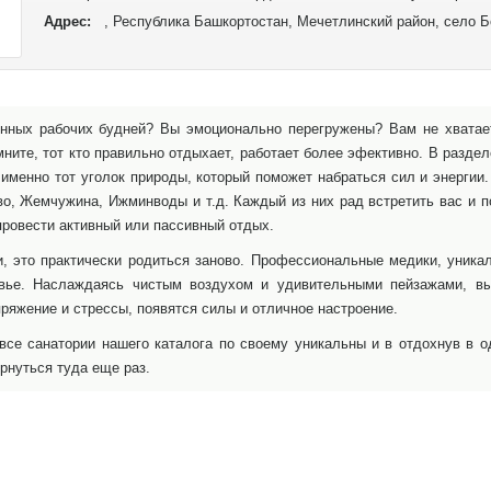
теплое, а иногда и жаркое, а зима – умеренно снежная и холодная
Адрес:
, Республика Башкортостан, Мечетлинский район, село 
нных рабочих будней? Вы эмоционально перегружены? Вам не хватает
ните, тот кто правильно отдыхает, работает более эфективно. В раздел
именно тот уголок природы, который поможет набраться сил и энергии
во, Жемчужина, Ижминводы и т.д. Каждый из них рад встретить вас и 
провести активный или пассивный отдых.
и, это практически родиться заново. Профессиональные медики, уника
вье. Наслаждаясь чистым воздухом и удивительными пейзажами, вы
пряжение и стрессы, появятся силы и отличное настроение.
 все санатории нашего каталога по своему уникальны и в отдохнув в о
ернуться туда еще раз.