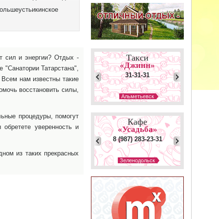
.
Большеустьикинское
Такси
 сил и энергии? Отдых -
«Джинн»
е "Санатории Татарстана",
31-31-31
. Всем нам известны такие
помочь восстановить силы,
Альметьевск
Такси
«Фрегат»
льные процедуры, помогут
Кафе
7-75-75
 обретете уверенность и
«Усадьба»
8 (987) 283-23-31
Зеленодольск
дном из таких прекрасных
Такси
Зеленодольск
«Любимое»
Кафе
4-11-11
«Amadare»
8 (953) 403-28-09
Зеленодольск
Такси
Елабуга
«№ 1»