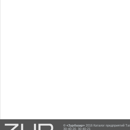
© «Зурбазар»
2016 Каталог предприятий Тат
30-40-20, 30-40-21