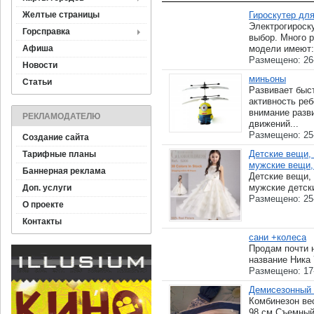
Желтые страницы
Гироскутер для
Электрогироску
Горсправка
выбор. Много р
Афиша
модели имеют: 
Размещено: 26
Новости
миньоны
Статьи
Развивает быс
активность реб
внимание разв
РЕКЛАМОДАТЕЛЮ
движений...
Размещено: 25
Создание сайта
Детские вещи,
Тарифные планы
мужские вещи,
Баннерная реклама
Детские вещи,
мужские детски
Доп. услуги
Размещено: 25
О проекте
Контакты
сани +колеса
Продам почти 
название Ника 
Размещено: 17
Демисезонный 
Комбинезон вес
98 см.Съемный